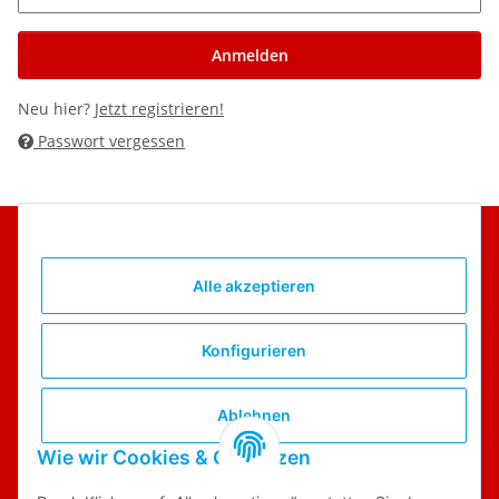
Anmelden
Neu hier?
Jetzt registrieren!
Passwort vergessen
Alle akzeptieren
Kontakt
Freiwillige Feuerwehr Sailauf e.V.
Konfigurieren
Am Festplatz 4
63877 Sailauf
info@feuerwehr-sailauf.de
Ablehnen
Offizielle Website
Wie wir Cookies & Co nutzen
Gesetzliche Informationen